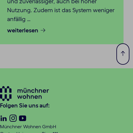
und zuverlässiger, auch bei hoher
Nutzung. Zudem ist das System weniger
anfällig …
weiterlesen
Zum
Seit
spri
Folgen Sie uns auf:
Linkedin
Instagram
Youtube
Münchner Wohnen GmbH