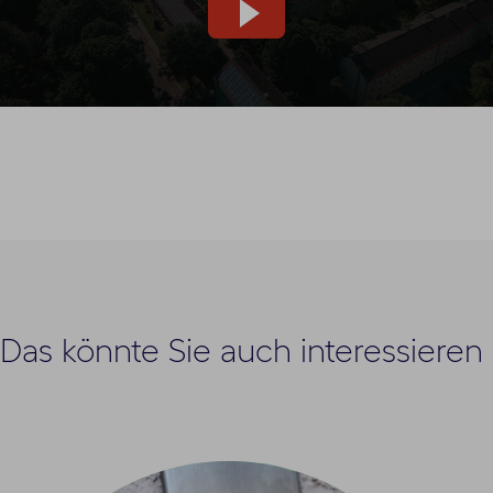
Youtube-
Video
laden
und
abspielen
Das könnte Sie auch interessieren