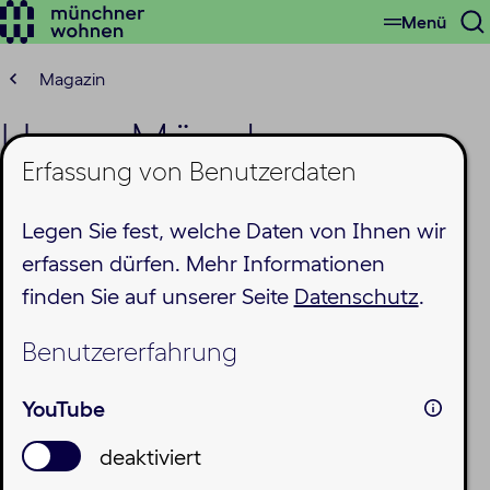
Menü
Zum
S
Hauptinhalt
ö
springen
Magazin
Unser München:
Erfassung von Benutzerdaten
Klimaquartier
Legen Sie fest, welche Daten von Ihnen wir
Ramersdorf auf
erfassen dürfen. Mehr Informationen
münchen.tv
finden Sie auf unserer Seite
Datenschutz
.
Donnerstag, 17.07.2025
Benutzererfahrung
YouTube
deaktiviert
Die Münchner Wohnen ist regelmäßig auf