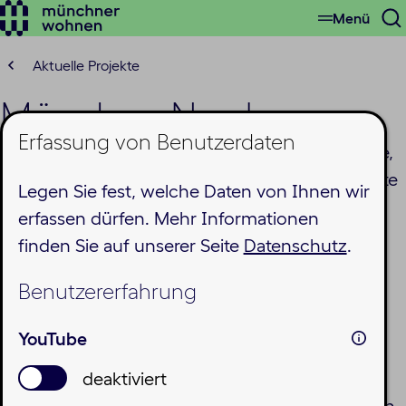
Menü
Zum
S
Hauptinhalt
ö
springen
Aktuelle Projekte
München Nord
Erfassung von Benutzerdaten
Auf dieser Seite finden Sie alle aktuellen Projekte,
die im Münchner Norden liegen. Weitere Projekte
Legen Sie fest, welche Daten von Ihnen wir
finden Sie auf den folgenden Seiten:
Osten
,
erfassen dürfen. Mehr Informationen
Süden
,
Westen
und
Zentrum
der Stadt, sowie
finden Sie auf unserer Seite
Datenschutz
.
Münchner Umland
.
Benutzererfahrung
YouTube
Rümannstraße
deaktiviert