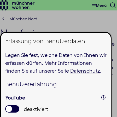
Menü
Zum
S
Hauptinhalt
ö
springen
München Nord
Neufreimann
Erfassung von Benutzerdaten
Auf dem Gelände der ehemaligen Bayernkaserne
in Freimann und dem östlich angrenzenden
Legen Sie fest, welche Daten von Ihnen wir
Gewerbegebiet an der Heidemannstraße soll ein
erfassen dürfen. Mehr Informationen
neues Stadtquartier mit rund 5.500 Wohnungen
finden Sie auf unserer Seite
Datenschutz
.
für bis zu 15.000 Menschen entstehen. Auch wir
engagieren uns in diesem Gebiet.
Benutzererfahrung
YouTube
deaktiviert
MU1 (12)