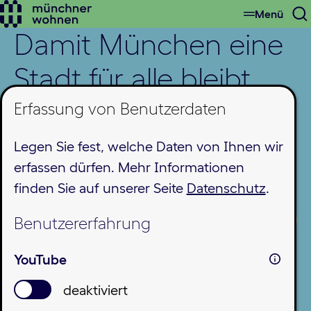
Menü
Zum
S
Hauptinhalt
Damit München eine
ö
springen
Stadt für alle bleibt.
Münchner Wohnen - die
Erfassung von Benutzerdaten
Wohnungsbaugesellschaft der
Legen Sie fest, welche Daten von Ihnen wir
Landeshauptstadt München
erfassen dürfen. Mehr Informationen
Womit können wir Ihnen helfen?
finden Sie auf unserer Seite
Datenschutz
.
Benutzererfahrung
YouTube
deaktiviert