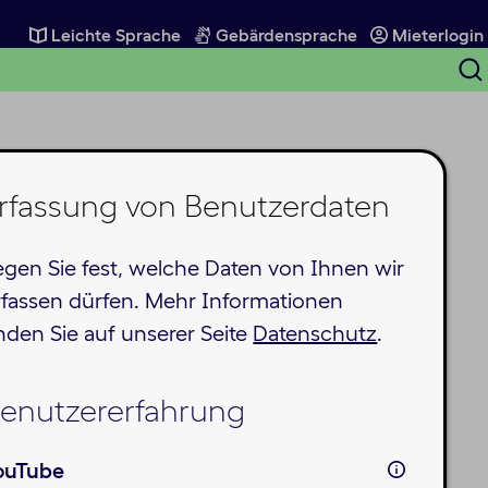
Leichte Sprache
Gebärdensprache
Mieterlogin
S
ö
rfassung von Benutzerdaten
egen Sie fest, welche Daten von Ihnen wir
rfassen dürfen. Mehr Informationen
inden Sie auf unserer Seite
Datenschutz
.
enutzererfahrung
ouTube