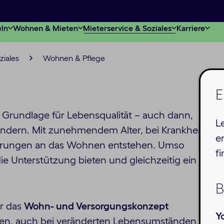
eln
Wohnen & Mieten
Mieterservice & Soziales
Karriere
iales
Wohnen & Pflege
E
e Grundlage für Lebensqualität – auch dann,
L
ndern. Mit zunehmendem Alter, bei Krankheit
e
derungen an das Wohnen entstehen. Umso
f
die Unterstützung bieten und gleichzeitig ein
B
r das
Wohn- und Versorgungskonzept
Y
hnen, auch bei veränderten Lebensumständen