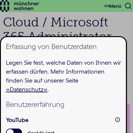
Menü
Zum
S
Hauptinhalt
ö
Cloud / Microsoft
springen
365 Administrator
Erfassung von Benutzerdaten
(w/m/d) –
Schwerpunkt
Legen Sie fest, welche Daten von Ihnen wir
erfassen dürfen. Mehr Informationen
Exchange Online
finden Sie auf unserer Seite
Datenschutz
.
Publiziert: 18.12.2025
Benutzererfahrung
YouTube
deaktiviert