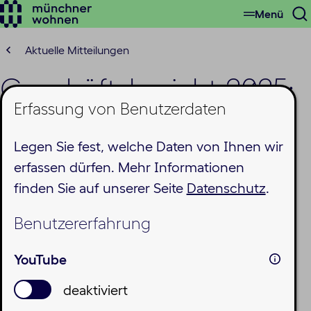
Menü
Zum
S
Hauptinhalt
ö
springen
Aktuelle Mitteilungen
Geschäftsbericht 2025:
Erfassung von Benutzerdaten
Münchner Wohnen
Legen Sie fest, welche Daten von Ihnen wir
erweitert Bestand um
erfassen dürfen. Mehr Informationen
knapp 1.300
finden Sie auf unserer Seite
Datenschutz
.
Wohnungen – Mieten
Benutzererfahrung
bleiben deutlich unter
YouTube
Marktniveau
deaktiviert