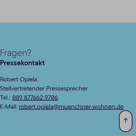
Fragen?
Pressekontakt
Robert Opiela
Stellvertretender Pressesprecher
Tel.:
089 877662 9706
E-Mail:
robert.opiela@muenchner-wohnen.de
Zum
Seit
spri