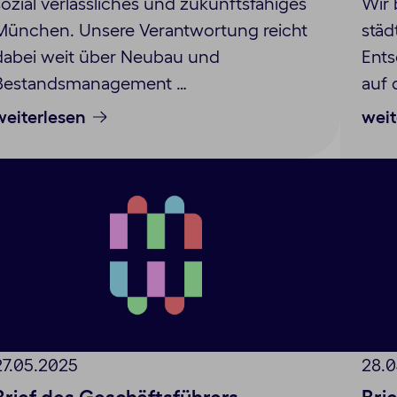
sozial verlässliches und zukunftsfähiges
Wir 
München. Unsere Verantwortung reicht
städ
dabei weit über Neubau und
Ents
Bestandsmanagement …
auf 
weiterlesen
weit
27.05.2025
28.0