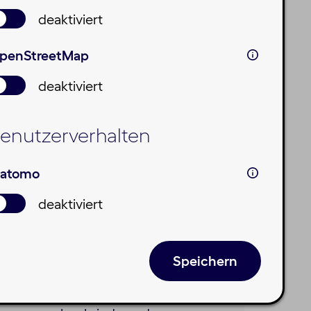
deaktiviert
penStreetMap
deaktiviert
enutzerverhalten
atomo
deaktiviert
0.2025
ef des Geschäftsführers -
gabe 04 / Oktober 2025
Speichern
Münchner Wohnen ist heute einer
aktivsten Bauakteure Deutschlands.