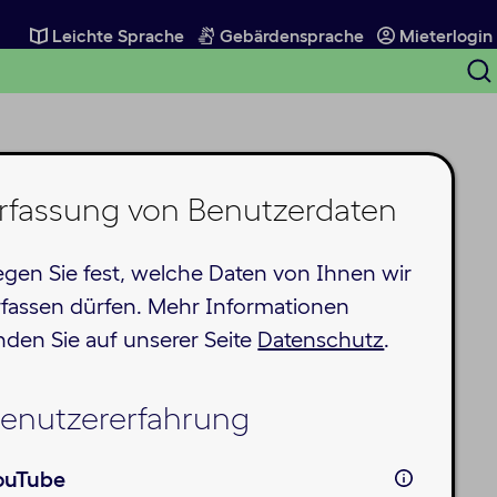
Leichte Sprache
Gebärdensprache
Mieterlogin
S
ö
wegen
rfassung von Benutzerdaten
egen Sie fest, welche Daten von Ihnen wir
rfassen dürfen. Mehr Informationen
inden Sie auf unserer Seite
Datenschutz
.
enutzererfahrung
ouTube