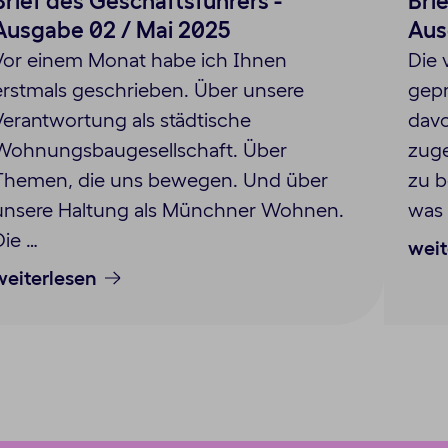
Brief des Geschäftsführers -
Bri
Ausgabe 02 / Mai 2025
Aus
Vor einem Monat habe ich Ihnen
Die
erstmals geschrieben. Über unsere
gepr
Verantwortung als städtische
davo
Wohnungsbaugesellschaft. Über
zuge
Themen, die uns bewegen. Und über
zu b
unsere Haltung als Münchner Wohnen.
was 
Die …
weit
weiterlesen