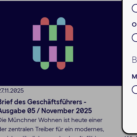
O
B
M
27.11.2025
09.1
Brief des Geschäftsführers -
Bri
Ausgabe 05 / November 2025
Aus
Die Münchner Wohnen ist heute einer
Die 
der zentralen Treiber für ein modernes,
der 