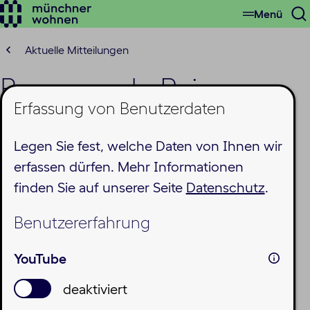
Menü
Zum
S
Hauptinhalt
ö
springen
Aktuelle Mitteilungen
Bewegende Reise:
Erfassung von Benutzerdaten
Azubis der Münchner
Legen Sie fest, welche Daten von Ihnen wir
Wohnen gedenken
erfassen dürfen. Mehr Informationen
ehemaliger
finden Sie auf unserer Seite
Datenschutz
.
Mieter*innen in Litauen
Benutzererfahrung
Donnerstag, 20.11.2025
YouTube
deaktiviert