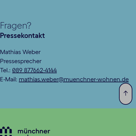
Fragen?
Pressekontakt
Mathias Weber
Pressesprecher
Tel.:
089 877662-4144
E-Mail:
mathias.weber@muenchner-wohnen.de
Zum
Seit
spri