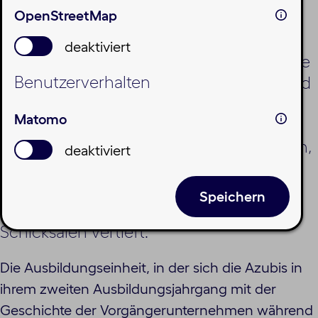
OpenStreetMap
Seit mehreren Jahren recherchieren die
Azubis der Münchner Wohnen die
deaktiviert
Lebensläufe ehemaliger Mieter*innen, die
Benutzerverhalten
Opfer der Nationalsozialisten wurden, und
bringen Erinnerungszeichen an
Matomo
Wohnhäusern an. Auf einer
eindrücklichen Studienreise nach Litauen,
deaktiviert
wohin viele jüdische Mieter*innen
verschleppt wurden, haben sie nun die
Speichern
Auseinandersetzung mit deren
Schicksalen vertieft.
Die Ausbildungseinheit, in der sich die Azubis in
ihrem zweiten Ausbildungsjahrgang mit der
Geschichte der Vorgängerunternehmen während