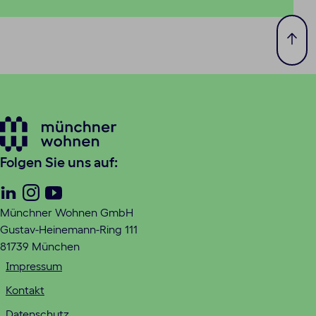
Zum
Seit
spri
Folgen Sie uns auf:
Linkedin
Instagram
Youtube
Münchner Wohnen GmbH
Gustav-Heinemann-Ring 111
81739 München
Impressum
Kontakt
Datenschutz