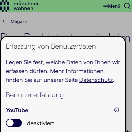
Menü
Zum
S
Hauptinhalt
ö
springen
Magazin
Das Parklet ist zurück im
Erfassung von Benutzerdaten
Harthof
Legen Sie fest, welche Daten von Ihnen wir
Donnerstag, 30.04.2026
erfassen dürfen. Mehr Informationen
finden Sie auf unserer Seite
Datenschutz
.
Benutzererfahrung
Aus zwei Parkplätzen entsteht ein lebendiger
Treffpunkt: Das Parklet im Harthof verwandelt
YouTube
wieder 20 Quadratmeter Straßenfläche in einen
deaktiviert
gemütlichen, konsumfreien Aufenthaltsort –