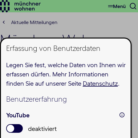
Menü
Zum
S
Hauptinhalt
ö
springen
Aktuelle Mitteilungen
Münchner Wohnen
Erfassung von Benutzerdaten
stellt geförderte
Legen Sie fest, welche Daten von Ihnen wir
Wohnungen für mehr
erfassen dürfen. Mehr Informationen
als 400 Mieter*innen in
finden Sie auf unserer Seite
Datenschutz
.
Moosach fertig
Benutzererfahrung
Freitag, 30.01.2026
YouTube
deaktiviert