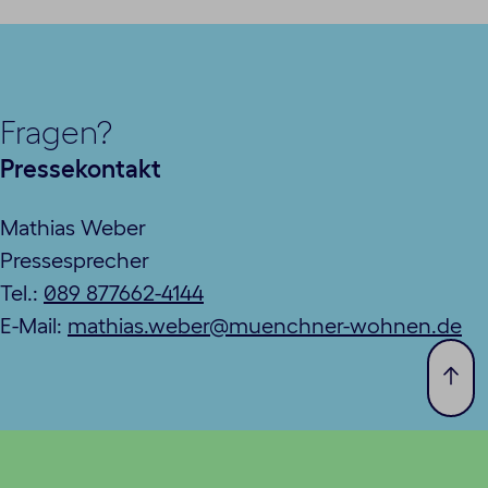
Fragen?
Pressekontakt
Mathias Weber
Pressesprecher
Tel.:
089 877662-4144
E-Mail:
mathias.weber@muenchner-wohnen.de
Zum
Seit
spri