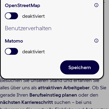
dem
Karrieretag München
im
Zenith
vertreten –
OpenStreetMap
und wir freuen uns darauf, Sie persönlich
deaktiviert
kennenzulernen!
Benutzerverhalten
Wann & wo:
Matomo
Datum:
19.05.2026
deaktiviert
Uhrzeit:
10 – 17 Uhr
Ort:
Zenith, Lilienthalallee 29, München
Speichern
Besuchen Sie unseren Stand und erfahren Sie
alles über uns als
attraktiven Arbeitgeber
. Ob Sie
gerade Ihren
Berufseinstieg planen
oder den
nächsten Karriereschritt
suchen – bei uns