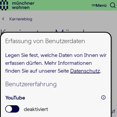
Menü
Zum
S
Hauptinhalt
ö
springen
Karriereblog
Karrieretag München
Erfassung von Benutzerdaten
2026: Lernen Sie die
Legen Sie fest, welche Daten von Ihnen wir
Münchner Wohnen
erfassen dürfen. Mehr Informationen
persönlich kennen
finden Sie auf unserer Seite
Datenschutz
.
Montag, 11.05.2026
Benutzererfahrung
YouTube
deaktiviert
Am
19. Mai 2026
ist es soweit: Wir sind wieder auf