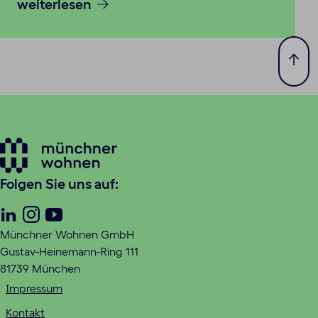
weiterlesen
Zum
Seit
spri
Folgen Sie uns auf:
Linkedin
Instagram
Youtube
Münchner Wohnen GmbH
Gustav-Heinemann-Ring 111
81739 München
Impressum
Kontakt