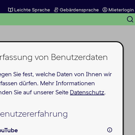
Leichte Sprache
Gebärdensprache
Mieterlogin
S
ö
rfassung von Benutzerdaten
egen Sie fest, welche Daten von Ihnen wir
rfassen dürfen. Mehr Informationen
inden Sie auf unserer Seite
Datenschutz
.
enutzererfahrung
ouTube