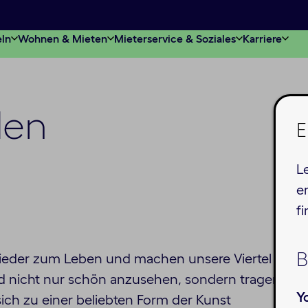
eln
Wohnen & Mieten
Mieterservice & Soziales
Karriere
den
E
L
e
f
B
ieder zum Leben und machen unsere Viertel
nd nicht nur schön anzusehen, sondern tragen
Y
ich zu einer beliebten Form der Kunst